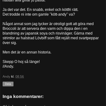
nästan alla gillar ju pasta.
Ja det var det. En snabb, enkel och köttfri rätt.
Det trodde ni inte om gamle "kött-andy" va?
Något annat som jag tycker är otroligt gott att göra med
Broccoli är att servera den varm och dippa den i en
blandning av japansk soya och risvinäger. Gärna med
strimlor av halstrad Lövbiff som fått rejält med svartpeppar
över sig.
Men det är en annan historia.
Skepp O hoj så länge!
//Andy.
Andy
kl.
08:56
Dela
Inga kommentarer: