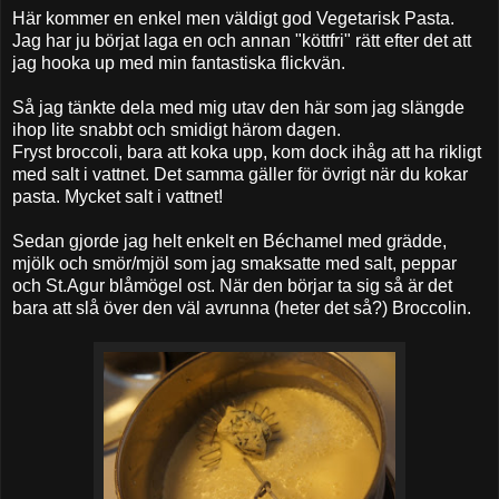
Här kommer en enkel men väldigt god Vegetarisk Pasta.
Jag har ju börjat laga en och annan "köttfri" rätt efter det att
jag hooka up med min fantastiska flickvän.
Så jag tänkte dela med mig utav den här som jag slängde
ihop lite snabbt och smidigt härom dagen.
Fryst broccoli, bara att koka upp, kom dock ihåg att ha rikligt
med salt i vattnet. Det samma gäller för övrigt när du kokar
pasta. Mycket salt i vattnet!
Sedan gjorde jag helt enkelt en Béchamel med grädde,
mjölk och smör/mjöl som jag smaksatte med salt, peppar
och St.Agur blåmögel ost. När den börjar ta sig så är det
bara att slå över den väl avrunna (heter det så?) Broccolin.