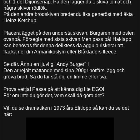
och 1 del Dijonsenap. På den lägger du 1 skiva tomat och
några skivor rödlök.
På den andra brödskivan breder du lika generöst med äkta
Heinz Ketchup.
Placera ägget på den understa skivan. Burgaren med osten
ovanpå. Försegla med sista skivan.Men pass på! Haklapp
kan behövas för denna deliktess då äggula riskerar att
fläcka ner din Armanikostym eller Blåkläders fleece.
Se där. Ännu en ljuvlig "Andy Burger" !
Den är rejält mättande med sina 200gr nötfärs, ägg och
grova bröd. Så du lär stå dig en timme eller två.
Prova vettja! Passa på att känna dig lite EGO!
För om inte du gör det, vem skall då göra det?
Vill du se dramatiken i 1973 års Elitlopp så kan du se det
här: