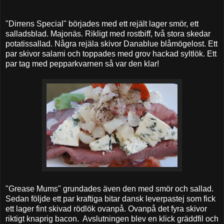
"Dirrens Special" börjades med ett rejält lager smör, ett
salladsblad. Majonäs. Rikligt med rostbiff, två stora skedar
potatissallad. Några rejäla skivor Danablue blåmögelost. Ett
par skivor salami och toppades med grov hackad syltlök. Ett
par tag med pepparkvarnen så var den klar!
"Grease Mums" grundades även den med smör och sallad.
Sedan följde ett par kraftiga bitar dansk leverpastej som fick
ett lager fint skivad rödlök ovanpå. Ovanpå det fyra skivor
riktigt knaprig bacon. Avslutningen blev en klick gräddfil och