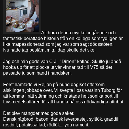
Att höra denna mycket ingående och
fantastisk berättade historia från en kollega som tydligen är
lika matpassionerad som jag var som sagt dödsstöten.
Nu hade jag bestämt mig. Idag skulle det ske.
Jag och min gode vän C-J. "Dirren" kallad. Skulle ju ändå
hooka up för att plocka ut vår vinnar rad till V75 så det
passade ju som hand i handsken.
Först hämtade vi Rejjan på hund dagiset eftersom
älsklingen jobbade över. Vi svepte i oss varsinn Tuborg för
att komma i rätt stämning och knatade helt sonika bort till
Livsmedelsaffären för att handla på oss nödvändiga attribut.
Det blev mängder med goda saker.
Dansk rågbröd, bacon, dansk leverpastej, syltlök, gräddfil,
rostbiff, potatissallad, rödlök....you name it.