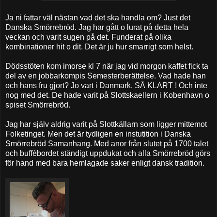
Ja ni fattar väl nästan vad det ska handla om? Just det
Danska Smörrebröd. Jag har gått o lurat på detta hela
veckan och varit sugen på det. Funderat på olika
kombinationer hit o dit. Det är ju hur smarrigt som helst.
Dödsstöten kom imorse kl 7 när jag vid morgon kaffet fick ta
del av en jobbarkompis Semesterberättelse. Vad hade han
och hans fru gjort? Jo vart i Danmark, SÅ KLART ! Och inte
nog med det. De hade varit på Slottskaellern i Kobenhavn o
spiset Smörrebröd.
Jag har själv aldrig varit på Slottkällarn som ligger mittemot
Folketinget. Men det är tydligen en instutition i Danska
Smörrebröd Samanhang. Med anor från slutet på 1700 talet
och buffébordet ständigt uppdukat och alla Smörrebröd görs
för hand med bara hemlagade saker enligt dansk tradition.