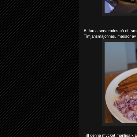
Biffarna serverades på ett s
Timjansmajonnäs, massor av r
Till denna mycket manliga kla