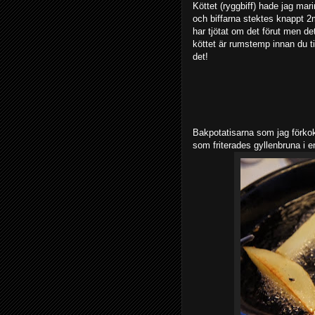
Köttet (ryggbiff) hade jag mari
och biffarna stektes knappt 2
har tjötat om det förut men de
köttet är rumstemp innan du ti
det!
Bakpotatisarna som jag förkokt
som friterades gyllenbruna i e