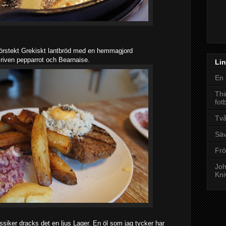
mörstekt Grekiskt lantbröd med en hemmagjord
iven pepparrot och Bearnaise.
Lin
En 
Thi
fot
Tv
Säv
Frö
Joh
Kni
ssiker dracks det en ljus Lager. En öl som jag tycker har