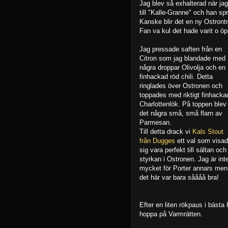
Jag blev så exhalterad när ja
till "Kalle-Granne" och han spr
Kanske blir det en ny Ostrontr
Fan va kul det hade varit o öp
Jag pressade saften från en
Citron som jag blandade med
några droppar Olivolja och en
finhackad röd chili. Detta
ringlades över Ostronen och
toppades med riktigt finhacka
Charlottenlök. På toppen blev
det några små, små flarn av
Parmesan.
Till detta drack vi
Kals Stout
från Dugges
ett val som visa
sig vara perfekt till sältan och
styrkan i Ostronen. Jag är int
mycket för Porter annars men
det här var bara såååå bra!
Efter en liten rökpaus i bästa 
hoppa på Varmrätten.