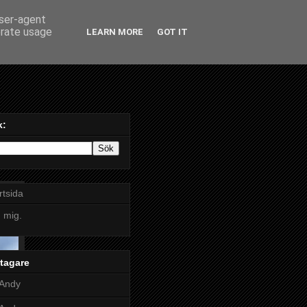
user-agent
erate usage
LEARN MORE
GOT IT
k:
rtsida
 mig.
tagare
Andy