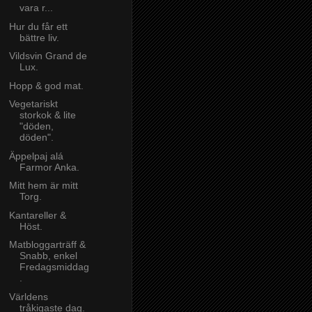
vara r...
Hur du får ett
bättre liv.
Vildsvin Grand de
Lux.
Hopp & god mat.
Vegetariskt
storkok & lite
"döden,
döden".
Äppelpaj alá
Farmor Anka.
Mitt hem är mitt
Torg.
Kantareller &
Höst.
Matbloggarträff &
Snabb, enkel
Fredagsmiddag
.
Världens
tråkigaste dag.