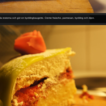
a resterna och gör en kycklingbaugette. Creme fraische, parmesan, kyckling och dijon.