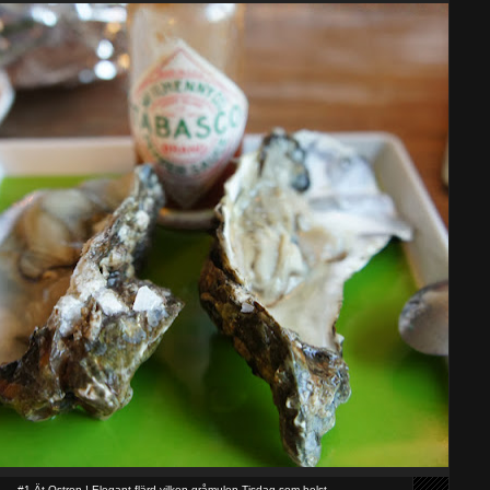
#1 Ät Ostron ! Elegant flärd vilken gråmulen Tisdag som helst.