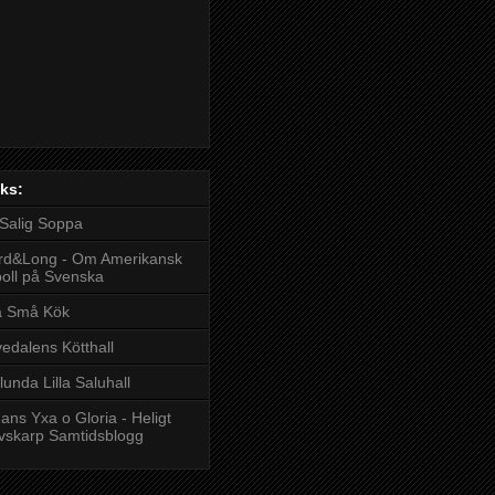
ks:
Salig Soppa
rd&Long - Om Amerikansk
boll på Svenska
å Små Kök
edalens Kötthall
lunda Lilla Saluhall
ans Yxa o Gloria - Heligt
vskarp Samtidsblogg