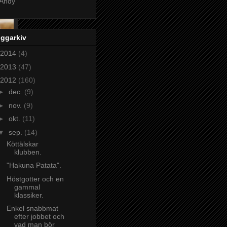
Andy
oggarkiv
2014
(4)
2013
(47)
2012
(160)
►
dec.
(9)
►
nov.
(9)
►
okt.
(11)
▼
sep.
(14)
Köttälskar
klubben.
"Hakuna Patata".
Höstgotter och en
gammal
klassiker.
Enkel snabbmat
efter jobbet och
vad man bör