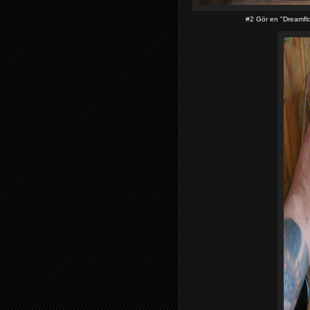
#2 Gör en "Dreamflo