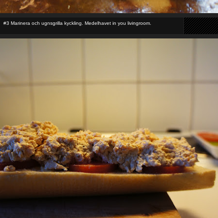
#3 Marinera och ugnsgrilla kyckling. Medelhavet in you livingroom.