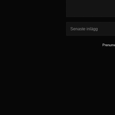
Senaste inlägg
Prenume