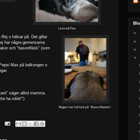
Bl
Lenno&Tiva
►
ej o hälsar på. Det gillar
►
 Rej har några gemensama
akor och "basonfläsk" (som
►
▼
en Pepsi Max på balkongen o
ngar.
ant" säger alltid mamma.
e ha roliiit!")
Rejjan har full koll på "Basonfläsket".