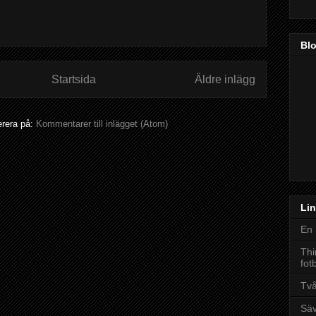
Bl
Startsida
Äldre inlägg
rera på:
Kommentarer till inlägget (Atom)
Lin
En 
Thi
fot
Tv
Säv