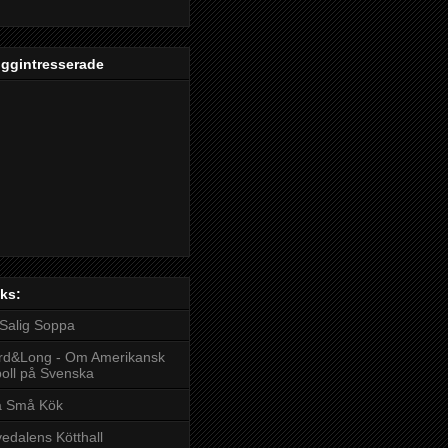
oggintresserade
ks:
Salig Soppa
rd&Long - Om Amerikansk
boll på Svenska
å Små Kök
edalens Kötthall