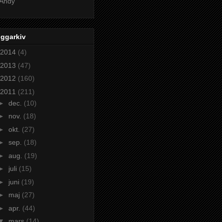
Andy
oggarkiv
2014
(4)
2013
(47)
2012
(160)
2011
(211)
►
dec.
(10)
►
nov.
(18)
►
okt.
(27)
►
sep.
(18)
►
aug.
(19)
►
juli
(15)
►
juni
(19)
►
maj
(27)
►
apr.
(44)
▼
mars
(14)