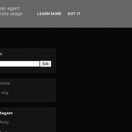
user-agent
erate usage
LEARN MORE
GOT IT
k:
rtsida
 mig.
tagare
Andy