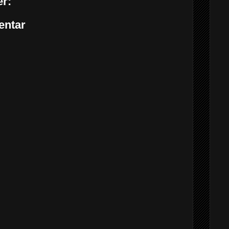
r:
entar