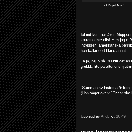
<3 Pepsi Max !
Ibland kommer även Moppsen R
katterna inte alls! Men jag o
intressen; amerikanska pannk
hon kallar det) bland annat...
Ja ja, hej o hå. Nu blir det 
grubbla lite på aftonens njutni
"Summan av lasterna är konst
(Hon säger även: "Grisar ska itt
Upplagd av
Andy
kl.
16:49