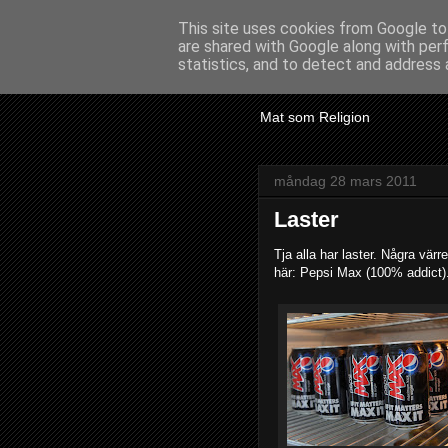
This site uses cookies from Google to 
are shared with Google along with per
En Herran
statistics, and to detect and address 
Mat som Religion
måndag 28 mars 2011
Laster
Tja alla har laster. Några värr
här: Pepsi Max (100% addict)