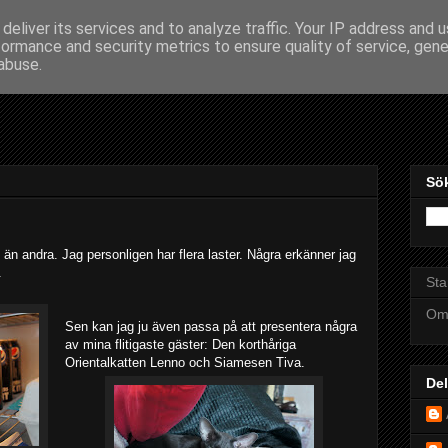
deliver its services and to analyze traffic. Your IP address and 
formance and security metrics to ensure quality of service, gen
s Mat
abuse.
Sö
e än andra. Jag personligen har flera laster. Några erkänner jag
.
Sta
Om
Sen kan jag ju även passa på att presentera några
av mina flitigaste gäster: Den korthåriga
Orientalkatten Lenno och Siamesen Tiva.
Del