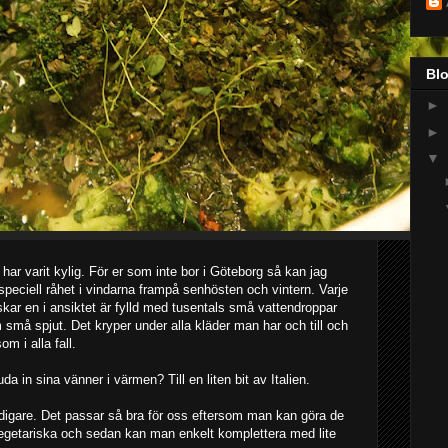
Bl
►
►
▼
ar varit kylig. För er som inte bor i Göteborg så kan jag
s speciell råhet i vindarna frampå senhösten och vintern. Varje
skar en i ansiktet är fylld med tusentals små vattendroppar
må spjut. Det kryper under alla kläder man har och till och
m i alla fall.
da in sina vänner i värmen? Till en liten bit av Italien.
tidigare. Det passar så bra för oss eftersom man kan göra de
vegetariska och sedan kan man enkelt komplettera med lite