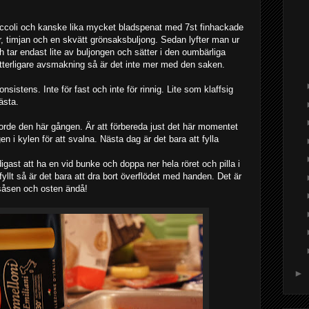
occoli och kanske lika mycket bladspenat med 7st finhackade
ddor, timjan och en skvätt grönsaksbuljong. Sedan lyfter man ur
 tar endast lite av buljongen och sätter i den oumbärliga
 ytterligare avsmakning så är det inte mer med den saken.
konsistens. Inte för fast och inte för rinnig. Lite som klaffsig
ästa.
orde den här gången. Är att förbereda just det här momentet
en i kylen för att svalna. Nästa dag är det bara att fylla
igast att ha en vid bunke och doppa ner hela röret och pilla i
fyllt så är det bara att dra bort överflödet med handen. Det är
 såsen och osten ändå!
►