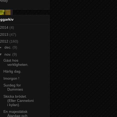
Andy
oggarkiv
2014
(4)
2013
(47)
2012
(160)
►
dec.
(9)
▼
nov.
(9)
Gäst hos
verkligheten.
Härlig dag.
Imorgon !
Surdeg for
Dummies
Skicka brödet.
(Eller Canneloni
i kylan).
En majestätisk
Ätardag och