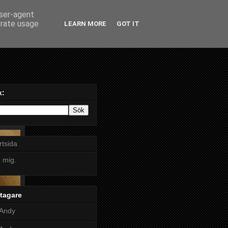
user-agent
erate usage
LEARN MORE
GOT IT
k:
rtsida
 mig.
tagare
Andy