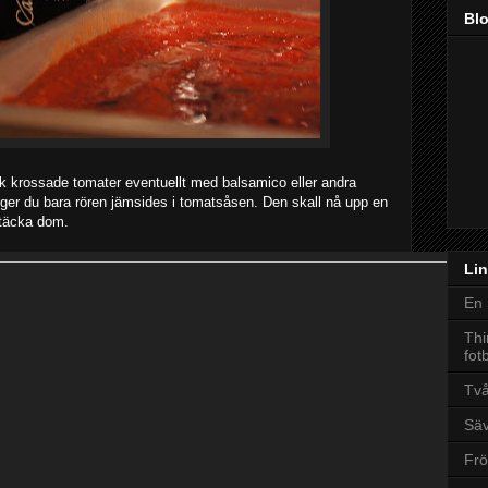
Bl
rk krossade tomater eventuellt med balsamico eller andra
gger du bara rören jämsides i tomatsåsen. Den skall nå upp en
 täcka dom.
Lin
En 
Thi
fot
Tv
Säv
Frö