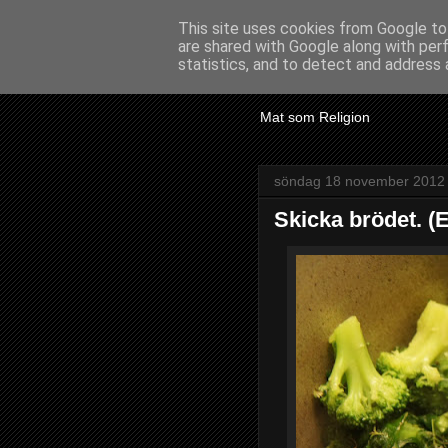
This site uses cookies from Google to 
are shared with Google along with per
En Herran
statistics, and to detect and address 
Mat som Religion
söndag 18 november 2012
Skicka brödet. (E