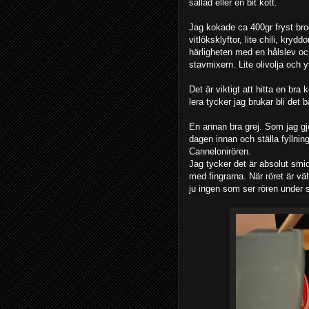
sallad eller en bit kött.
Jag kokade ca 400gr fryst br
vitlöksklyftor, lite chili, kry
härligheten med en hålslev och
stavmixern. Lite olivolja och
Det är viktigt att hitta en bra 
lera tycker jag brukar bli det b
En annan bra grej. Som jag gj
dagen innan och ställa fyllning
Cannelonirören.
Jag tycker det är absolut smid
med fingrarna. När röret är väl
ju ingen som ser rören under