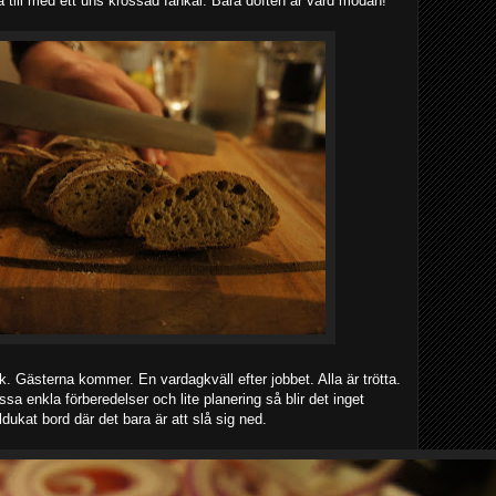
a till med ett uns krossad fänkål. Bara doften är värd mödan!
ök. Gästerna kommer. En vardagkväll efter jobbet. Alla är trötta.
 enkla förberedelser och lite planering så blir det inget
ldukat bord där det bara är att slå sig ned.