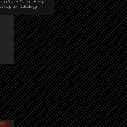
ans Yxa o Gloria - Heligt
vskarp Samtidsblogg