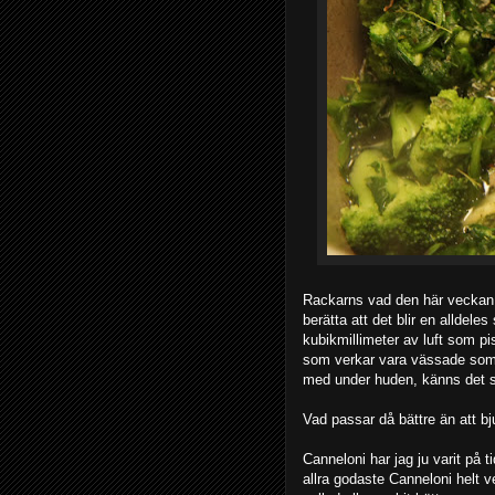
Rackarns vad den här veckan h
berätta att det blir en alldele
kubikmillimeter av luft som pi
som verkar vara vässade som s
med under huden, känns det so
Vad passar då bättre än att bju
Canneloni har jag ju varit på 
allra godaste Canneloni helt 