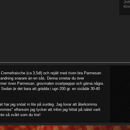
Joh
Kni
 Cremefraische (ca 3,5dl) och rejält med riven bra Parmesan
 blandning snarare än en sås. Denna smetar du över
mer riven Parmesan, grovmalen svartpeppar och gärna några
Sedan är det bara att grädda i ugn 200 gr. en sisådär 30-40
t har jag snöat in lite på surdeg. Jag lovar att återkomma
ies" eftersom jag tycker att infon jag hittat på nätet varit
inte så svårt som du tror!