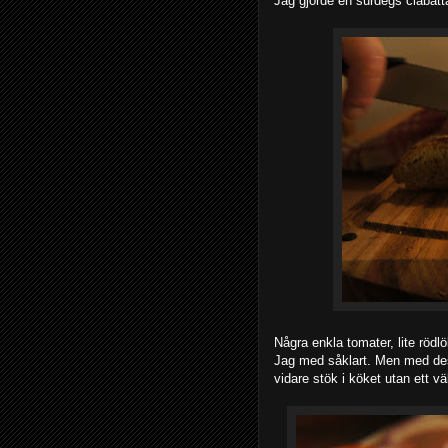
Jag gjorde en surdegs ciabatt
Några enkla tomater, lite rödl
Jag med såklart. Men med dessa
vidare stök i köket utan ett vä