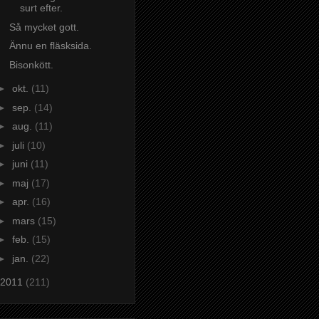
surt efter.
Så mycket gott.
Ännu en fläsksida.
Bisonkött.
►
okt.
(11)
►
sep.
(14)
►
aug.
(11)
►
juli
(10)
►
juni
(11)
►
maj
(17)
►
apr.
(16)
►
mars
(15)
►
feb.
(15)
►
jan.
(22)
2011
(211)