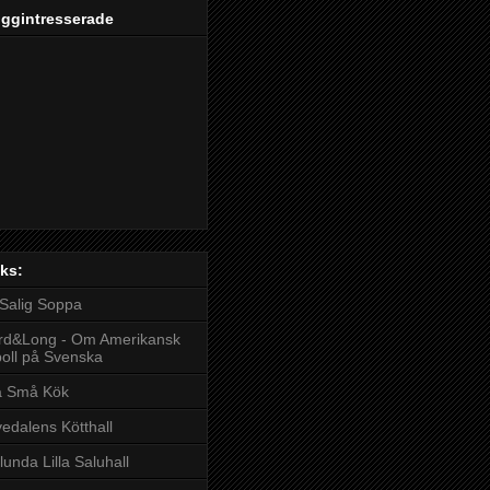
oggintresserade
ks:
Salig Soppa
rd&Long - Om Amerikansk
boll på Svenska
å Små Kök
edalens Kötthall
lunda Lilla Saluhall